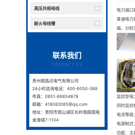
高压共相母线
电力端口
普通电力
耐火母线槽
端，分别
联系我们
CONTACT US
贵州顺昌达电气有限公司
24小时咨询电话：400-6050-388
传真：0851-86854878
监控型电
邮箱：418082085@qq.com
同时监控
地址：贵阳市观山湖区长岭南路国电
电流等级：1
金海域7-1104
电源制式
功能：主