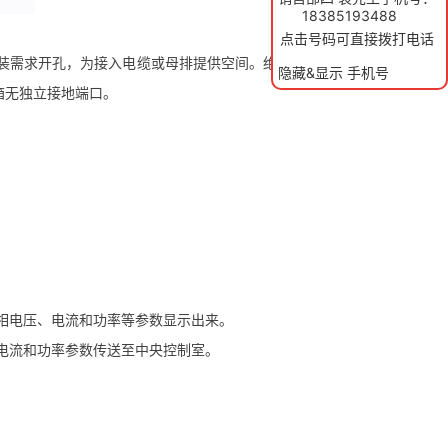
18385193488
点击号码可直接拨打电话
装需求开孔，为接入电缆或母排提供空间。绝缘有四个接线
隐藏&显示 手机号
箱无独立接地端口。
相电压、电流和功率等参数显示出来。
电流和功率参数传送至中央控制室。