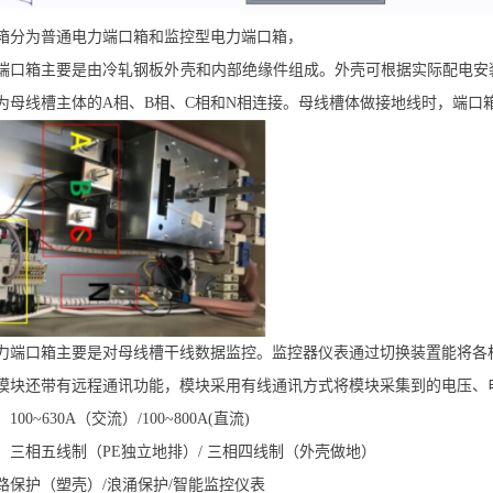
箱分为普通电力端口箱和监控型电力端口箱，
端口箱主要是由冷轧钢板外壳和内部绝缘件组成。外壳可根据实际配电安
为母线槽主体的A相、B相、C相和N相连接。母线槽体做接地线时，端口
力端口箱主要是对母线槽干线数据监控。监控器仪表通过切换装置能将各
模块还带有远程通讯功能，模块采用有线通讯方式将模块采集到的电压、
00~630A（交流）/100~800A(直流)
：三相五线制（PE独立地排）/ 三相四线制（外壳做地）
路保护（塑壳）/浪涌保护/智能监控仪表