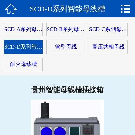


SCD-D系列智能母线槽
网站首页

关于我们
SCD-A系列母线槽
SCD-B系列母线槽
SCD-C系列母线槽
产品中心
SCD-D系列智能母线槽
管型母线
高压共相母线
新闻动态
耐火母线槽
工程案例
荣誉资质
贵州智能母线槽插接箱
服务流程
在线留言
联系我们