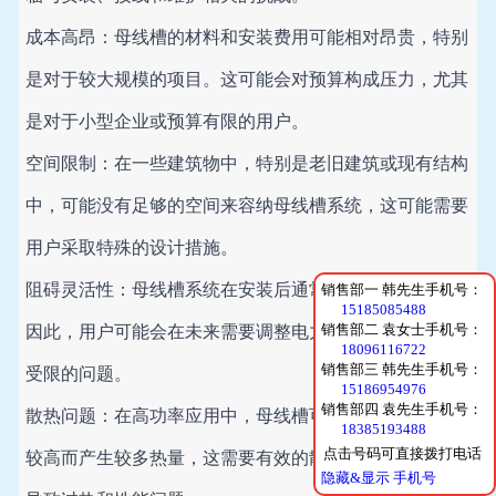
成本高昂：母线槽的材料和安装费用可能相对昂贵，特别
是对于较大规模的项目。这可能会对预算构成压力，尤其
是对于小型企业或预算有限的用户。
空间限制：在一些建筑物中，特别是老旧建筑或现有结构
中，可能没有足够的空间来容纳母线槽系统，这可能需要
用户采取特殊的设计措施。
阻碍灵活性：母线槽系统在安装后通常不易更改或调整。
销售部一 韩先生手机号：
15185085488
因此，用户可能会在未来需要调整电力布局时面临灵活性
销售部二 袁女士手机号：
18096116722
销售部三 韩先生手机号：
受限的问题。
15186954976
销售部四 袁先生手机号：
散热问题：在高功率应用中，母线槽可能会因为电流负载
18385193488
点击号码可直接拨打电话
较高而产生较多热量，这需要有效的散热设计，否则可能
隐藏&显示 手机号